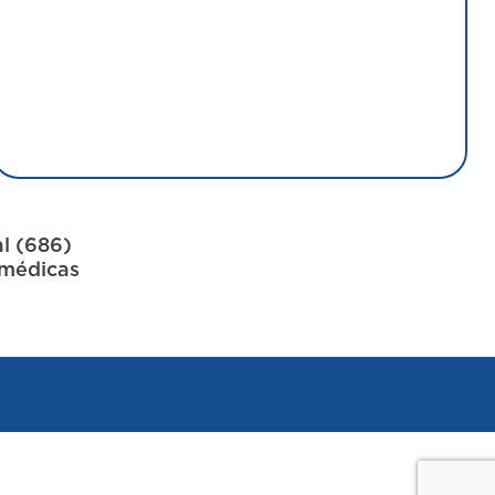
l
(686)
 médicas